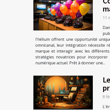
Co
ma
11 
Dan
pub
l'hélium offrent une opportunité uniqu
omnicanal, leur intégration nécessite ré
marque et interagir avec les différent
stratégies novatrices pour incorporer
numérique actuel. Prêt à donner une...
Le
pr
8 fé
L'è