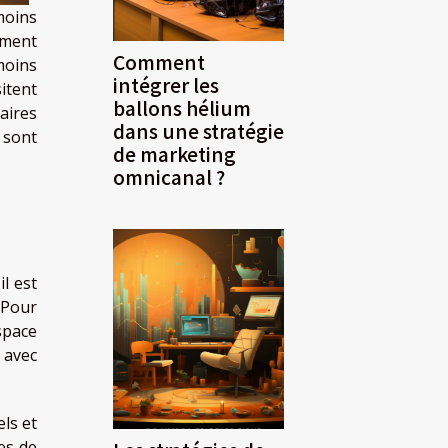
moins
ement
Comment
moins
intégrer les
itent
ballons hélium
aires
dans une stratégie
 sont
de marketing
omnicanal ?
l est
 Pour
space
 avec
els et
ces de