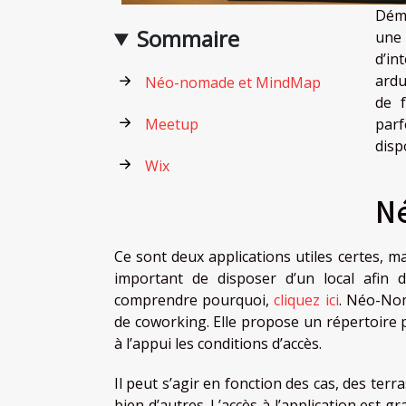
Déma
Sommaire
une 
d’in
ardu
Néo-nomade et MindMap
de f
Meetup
par
disp
Wix
N
Ce sont deux applications utiles certes, ma
important de disposer d’un local afin d
comprendre pourquoi,
cliquez ici
. Néo-Nom
de coworking. Elle propose un répertoire pa
à l’appui les conditions d’accès.
Il peut s’agir en fonction des cas, des terr
bien d’autres. L’accès à l’application est g