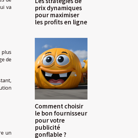
Les stratégies de
prix dynamiques
qui va
pour maximiser
les profits en ligne
 plus
ge de
tant,
ution
Comment choisir
le bon fournisseur
pour votre
publicité
re un
gonflable ?